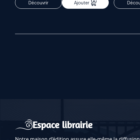
Découvrir
Ajouter
Décou
Espace librairie
Notre maison d’édition assure elle-même la diffusion 