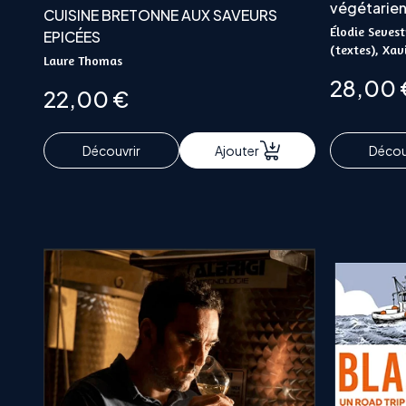
végétarien
CUISINE BRETONNE AUX SAVEURS
Élodie Sevest
EPICÉES
(textes), Xav
Laure Thomas
28,00
22,00
€
Découvrir
Ajouter
Décou