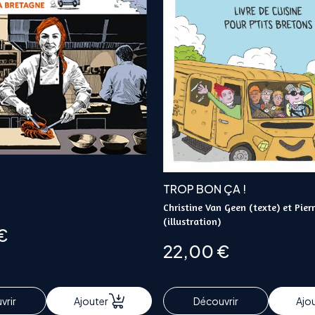
TROP BON ÇA !
Christine Van Geen (texte) et Pierr
(illustration)
€
22,00
€
vrir
Ajouter
Découvrir
Ajo