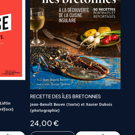
RECETTE DES ÎLES BRETONNES
Liétin
Jean-Benoît Beven (texte) et Xavier Dubois
préface)
(photographie)
24,00
€