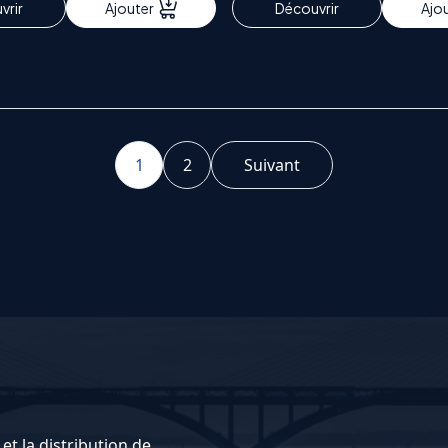
vrir
Ajouter
Découvrir
Ajo
1
2
Suivant
et la distribution de