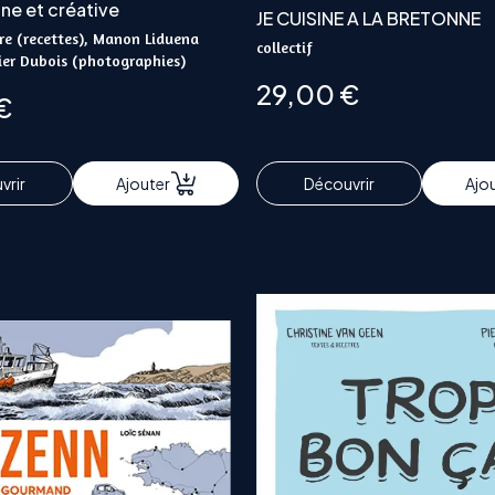
ne et créative
JE CUISINE A LA BRETONNE
re (recettes), Manon Liduena
collectif
ier Dubois (photographies)
29,00
€
€
vrir
Ajouter
Découvrir
Ajo