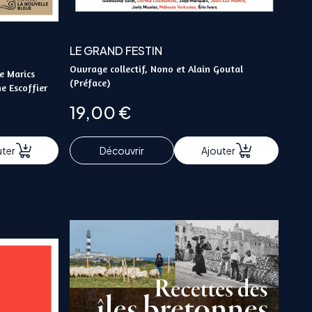
LE GRAND FESTIN
Ouvrage collectif, Nono et Alain Goutal
e Marics
(Préface)
e Escoffier
19,00
€
uter
Découvrir
Ajouter