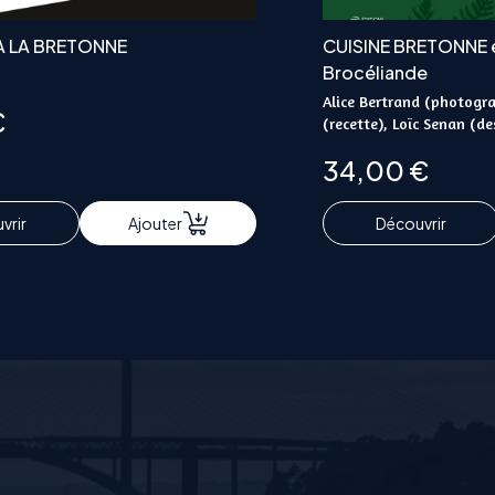
 A LA BRETONNE
CUISINE BRETONNE e
Brocéliande
Alice Bertrand (photogra
€
(recette), Loïc Senan (de
34,00
€
vrir
Ajouter
Découvrir