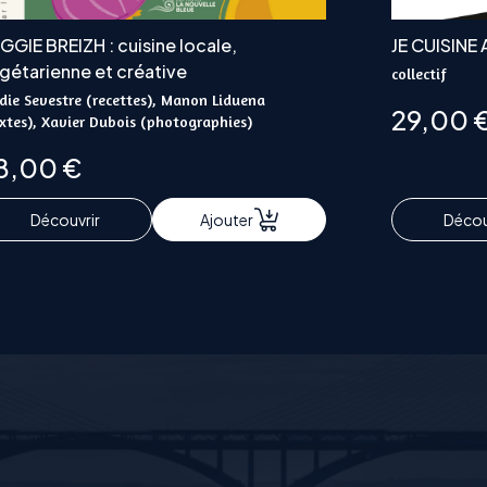
GGIE BREIZH : cuisine locale,
JE CUISINE
gétarienne et créative
collectif
die Sevestre (recettes), Manon Liduena
29,00
xtes), Xavier Dubois (photographies)
8,00
€
Découvrir
Ajouter
Décou