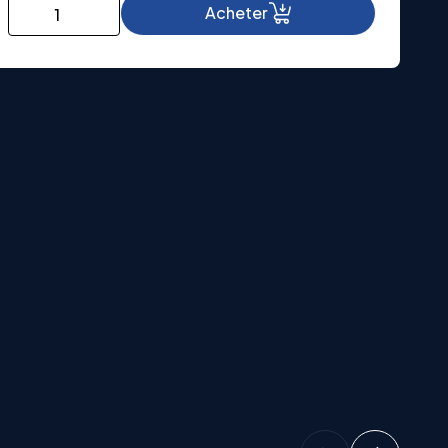
quantité
Acheter
de
JE
CUISINE
À
LA
QUIMPÉROISE