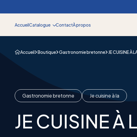
Aller au contenu
Accueil
Catalogue
Contact
À propos
Accueil
Boutique
Gastronomie bretonne
JE CUISINE À 
Gastronomie bretonne
Je cuisine à la
JE CUISINE À