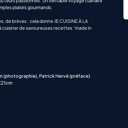
ucteurs passionnés. Un véritable voyage culinaire
simples plaisirs gourmands.
s, de brèves : cela donne JE CUISINE À LA
̀ cuisiner de savoureuses recettes “made in
n (photographie), Patrick Hervé (préface)
7X21cm