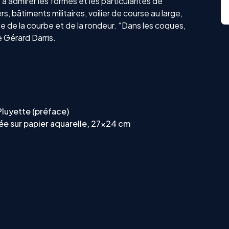
à admirer les formes et les particularités de
 bâtiments militaires, voilier de course au large,
e de la courbe et de la rondeur. “Dans les coques,
 Gérard Darris.
 Pluyette (préface)
iée sur papier aquarelle, 27x24 cm