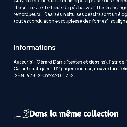
Crayons et pinceaux en main, il peut passer des heures 
chaque navire: bateaux de pêche, vedettes à passagers,
remorqueurs… Réalisés in situ, ses dessins sont un élog
tout est ondulation et souplesse des formes”, souligne
Informations
Auteur(s) : Gérard Darris (textes et dessins), Patrice
Caractéristiques : 112 pages couleur, couverture rel
ISBN : 978-2-492420-12-2
Dans la même collection