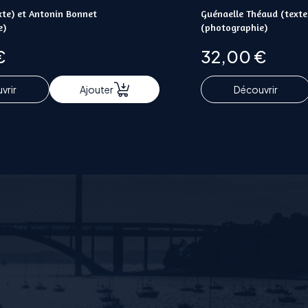
exte) et Antonin Bonnet
Guénaelle Théaud (texte
e)
(photographie)
€
32,00
€
vrir
Ajouter
Découvrir